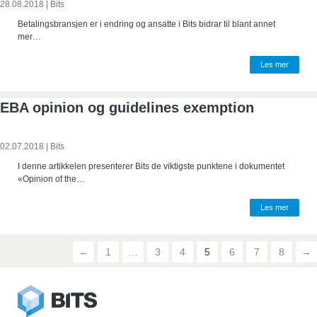
28.08.2018
|
Bits
Betalingsbransjen er i endring og ansatte i Bits bidrar til blant annet
mer…
Les mer
EBA opinion og guidelines exemption
02.07.2018
|
Bits
I denne artikkelen presenterer Bits de viktigste punktene i dokumentet
«Opinion of the…
Les mer
←
1
…
3
4
5
6
7
8
→