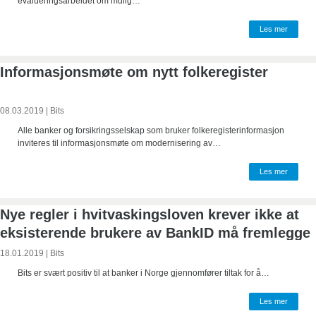
evalueringsarbeidet om mulig…
Les mer
Informasjonsmøte om nytt folkeregister
08.03.2019
|
Bits
Alle banker og forsikringsselskap som bruker folkeregisterinformasjon
inviteres til informasjonsmøte om modernisering av…
Les mer
Nye regler i hvitvaskingsloven krever ikke at
eksisterende brukere av BankID må fremlegge
pass
18.01.2019
|
Bits
Bits er svært positiv til at banker i Norge gjennomfører tiltak for å…
Les mer