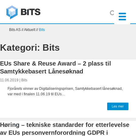
Bits AS
//
Aktuelt
//
Bits
Kategori:
Bits
EUs Share & Reuse Award – 2 plass til
Samtykkebasert Lånesøknad
11.06.2019
|
Bits
Fjorårets vinner av Digitaliseringsprisen, Samtykkebasert lånesøknad,
var med i finalen 11.06.19 til EUs…
Les mer
Høring – tekniske standarder for etterlevelse
av EUs personvernforordning GDPR i