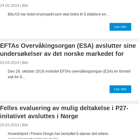
Finansbransjen
24.05.2019
|
Bits
Bits AS har ledet et prosjekt som skal bidra til å etablere en…
Les mer
EFTAs Overvåkingsorgan (ESA) avslutter sine
undersøkelser av det norske markedet for
betalingsformidling
03.04.2019
|
Bits
Den 26. oktober 2016 innledet EFTAs overvåkingsorgan (ESA) en formell
sak for å…
Les mer
Felles evaluering av mulig deltakelse i P27-
initativet avsluttes i Norge
25.03.2019
|
Bits
Hovedstyret i Finans Norge har besluttet å stanse det videre