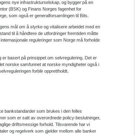
ingens nye infrastrukturselskap, og bygger på en
tor (BSK) og Finans Norges fagenhet for
rge, som også er generalforsamlingen til Bits.
ingens mål om å styrke og vitalisere arbeidet med en
 stand til å håndtere de utfordringer fremtiden måtte
g internasjonale reguleringer som Norge må forholde
g er basert på prinsippet om selvregulering. Det er
r det norske samfunnet at norske myndigheter også i
selvreguleringen forblir opprettholdt.
rske bankstandarder som brukes i den felles
mer som er satt av overordnede policy-beslutninger,
aglige driftsmessige forhold. Tilsvarende har vi
vtaler og regelverk som gjelder mellom alle banker