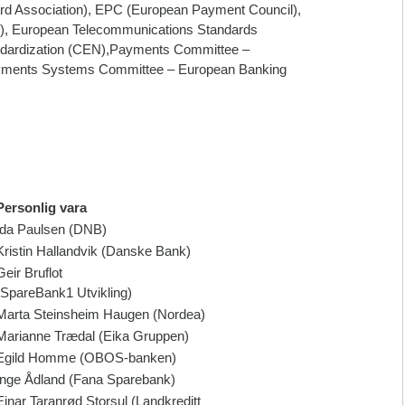
rd Association), EPC (European Payment Council),
8), European Telecommunications Standards
andardization (CEN),Payments Committee –
yments Systems Committee – European Banking
Personlig vara
Ida Paulsen (DNB)
Kristin Hallandvik (Danske Bank)
Geir Bruflot
(SpareBank1 Utvikling)
Marta Steinsheim Haugen (Nordea)
Marianne Trædal (Eika Gruppen)
Egild Homme (OBOS-banken)
Inge Ådland (Fana Sparebank)
Einar Taranrød Storsul (Landkreditt