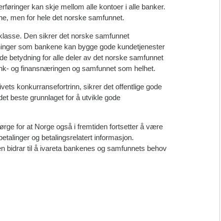
rføringer kan skje mellom alle kontoer i alle banker.
kene, men for hele det norske samfunnet.
sklasse. Den sikrer det norske samfunnet
øsninger som bankene kan bygge gode kundetjenester
nde betydning for alle deler av det norske samfunnet
bank- og finansnæringen og samfunnet som helhet.
ivets konkurransefortrinn, sikrer det offentlige gode
et beste grunnlaget for å utvikle gode
sørge for at Norge også i fremtiden fortsetter å være
 betalinger og betalingsrelatert informasjon.
en bidrar til å ivareta bankenes og samfunnets behov