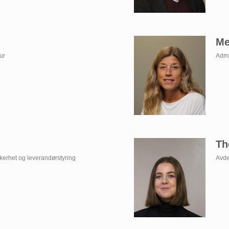
Me
ur
Admi
Th
kkerhet og leverandørstyring
Avde