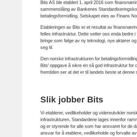
Bits AS ble etablert 1. april 2016 som finansnær
sammenslåing av Bankenes Standardiseringskon
betalingsformidling. Selskapet eies av Finans No
Etableringen av Bits er et resultat av finansnær
felles infrastruktur. Dette setter oss enda bedre i
bringe som følge av ny teknologi, nye aktører o
seg til.
Den norske infrastrukturen for betalingsformidlin
Bits’ oppgave å sikre en så god infrastruktur fo
fremtiden ser at det er til landets beste at denne 
Slik jobber Bits
Vi etablerer, vedlikeholder og videreutvikler no
infrastrukturen. Standardene lages innenfor ram
og er styrende for alle som har ansvaret for de d
ansvar for å etablere, vedlikeholde og forvalte a