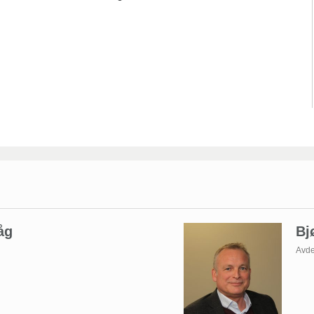
åg
Bj
Avde