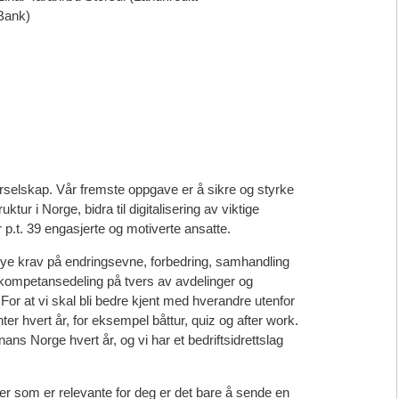
Bank)
urselskap. Vår fremste oppgave er å sikre og styrke
ktur i Norge, bidra til digitalisering av viktige
 p.t. 39 engasjerte og motiverte ansatte.
 nye krav på endringsevne, forbedring, samhandling
 kompetansedeling på tvers av avdelinger og
or at vi skal bli bedre kjent med hverandre utenfor
r hvert år, for eksempel båttur, quiz og after work.
s Norge hvert år, og vi har et bedriftsidrettslag
nger som er relevante for deg er det bare å sende en