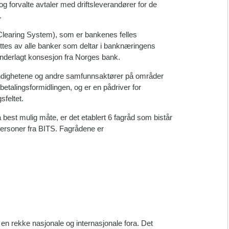
 og forvalte avtaler med driftsleverandører for de
.
Clearing System), som er bankenes felles
tes av alle banker som deltar i banknæringens
r underlagt konsesjon fra Norges bank.
dighetene og andre samfunnsaktører på områder
etalingsformidlingen, og er en pådriver for
sfeltet.
 best mulig måte, er det etablert 6 fagråd som bistår
gpersoner fra BITS. Fagrådene er
 en rekke nasjonale og internasjonale fora. Det