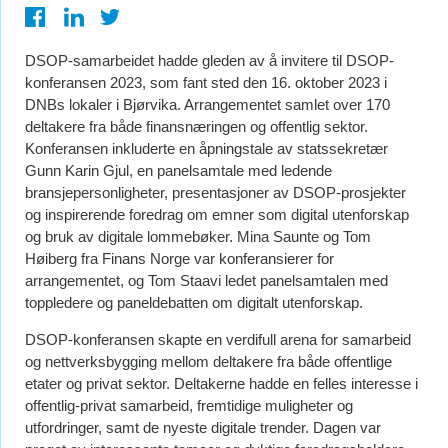
DSOP-samarbeidet hadde gleden av å invitere til DSOP-
konferansen 2023, som fant sted den 16. oktober 2023 i
DNBs lokaler i Bjørvika. Arrangementet samlet over 170
deltakere fra både finansnæringen og offentlig sektor.
Konferansen inkluderte en åpningstale av statssekretær
Gunn Karin Gjul, en panelsamtale med ledende
bransjepersonligheter, presentasjoner av DSOP-prosjekter
og inspirerende foredrag om emner som digital utenforskap
og bruk av digitale lommebøker. Mina Saunte og Tom
Høiberg fra Finans Norge var konferansierer for
arrangementet, og Tom Staavi ledet panelsamtalen med
toppledere og paneldebatten om digitalt utenforskap.
DSOP-konferansen skapte en verdifull arena for samarbeid
og nettverksbygging mellom deltakere fra både offentlige
etater og privat sektor. Deltakerne hadde en felles interesse i
offentlig-privat samarbeid, fremtidige muligheter og
utfordringer, samt de nyeste digitale trender. Dagen var