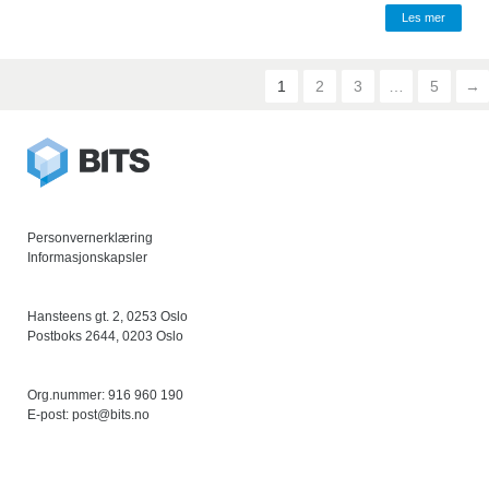
Les mer
1
2
3
…
5
→
Personvernerklæring
Informasjonskapsler
Hansteens gt. 2, 0253 Oslo
Postboks 2644, 0203 Oslo
Org.nummer: 916 960 190
E-post:
post@bits.no