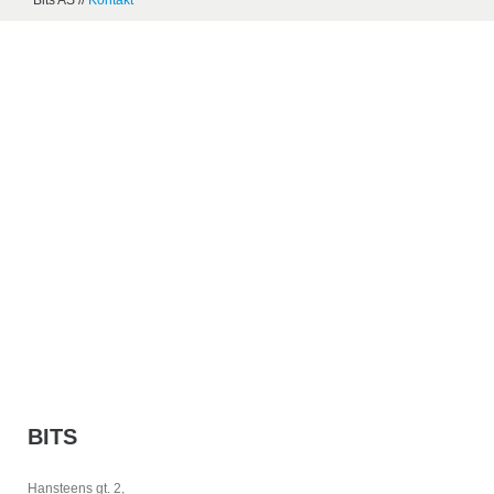
Bits AS
//
Kontakt
BITS
Hansteens gt. 2,