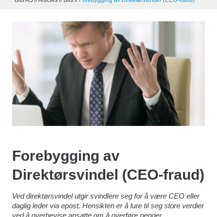
Bits AS
//
Articles
//
Bits
//
Forebygging av Direktørsvindel (CEO-fraud)
Forebygging av
Direktørsvindel (CEO-fraud)
Ved direktørsvindel utgir svindlere seg for å være CEO eller
daglig leder via epost. Hensikten er å lure til seg store verdier
ved å overbevise ansatte om å overføre penger.